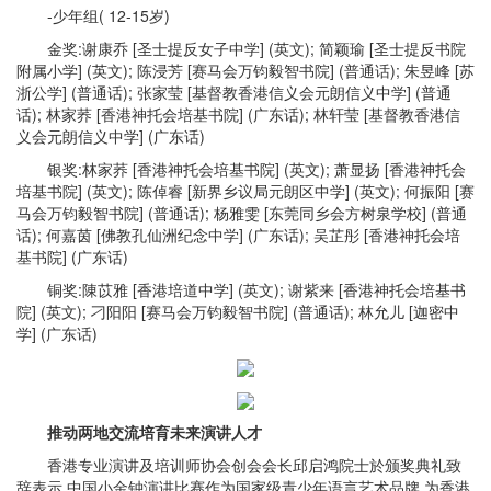
-少年组( 12-15岁)
金奖:谢康乔 [圣士提反女子中学] (英文); 简颖瑜 [圣士提反书院
附属小学] (英文); 陈浸芳 [赛马会万钧毅智书院] (普通话); 朱昱峰 [苏
浙公学] (普通话); 张家莹 [基督教香港信义会元朗信义中学] (普通
话); 林家荞 [香港神托会培基书院] (广东话); 林轩莹 [基督教香港信
义会元朗信义中学] (广东话)
银奖:林家荞 [香港神托会培基书院] (英文); 萧显扬 [香港神托会
培基书院] (英文); 陈倬睿 [新界乡议局元朗区中学] (英文); 何振阳 [赛
马会万钧毅智书院] (普通话); 杨雅雯 [东莞同乡会方树泉学校] (普通
话); 何嘉茵 [佛教孔仙洲纪念中学] (广东话); 吴芷彤 [香港神托会培
基书院] (广东话)
铜奖:陳苡雅 [香港培道中学] (英文); 谢紫来 [香港神托会培基书
院] (英文); 刁阳阳 [赛马会万钧毅智书院] (普通话); 林允儿 [迦密中
学] (广东话)
推动两地交流培育未来演讲人才
香港专业演讲及培训师协会创会会长邱启鸿院士於颁奖典礼致
辞表示,中国小金钟演讲比赛作为国家级青少年语言艺术品牌,为香港