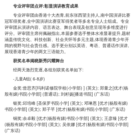
专业评审团点评:彰显演讲教育成果
专业评审团由香港十大杰青,前东张西望主持人,南中国演讲比赛
冠军得奖者,全中国演讲比赛亚军得奖者等多名专业人士组成。专业
评审团从演讲内容、语言表达、舞台表现及创意呈现等多维度进行
评分。评审团主席何佩融指出,本届参赛选手整体水准显著提升,题材
涵盖传统文化、科技创新、社会关怀等多元主题,体现香港青少年开
阔的视野与社会责任感。选手更分别以英语、粤语、普通话作演讲,
展现香港青少年的两文三语能力。
获奖名单揭晓新秀闪耀舞台
经两天激烈竞逐,各组别获奖名单如下:
-儿童A组( 6-8岁)
金奖:曾思齐[玛利诺修院学校(小学部) ] (英文); 郑量之[优才(杨
殷有娣)书院小学部] (普通话); 刘籽扬[播道书院] (广东话)
银奖:邱培峰 [圣保罗书院小学] (英文); 邓琳恩 [优才(杨殷有娣)
书院小学部] (英文); 郑子芊 [优才(杨殷有娣)书院小学部] (广东话)
铜奖:余卓毅 [优才(杨殷有娣)书院小学部] (英文); 王彦臻 [优才
(杨殷有娣)书院小学部] (英文); 吴依娜 [优才(杨殷有娣)书院小学部]
(广东话)