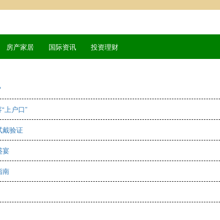
房产家居
国际资讯
投资理财
？
“上户口”
试戴验证
盛宴
指南